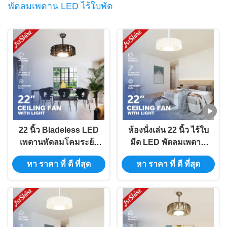
พัดลมเพดาน LED ไร้ใบพัด
22 นิ้ว Bladeless LED
ห้องนั่งเล่น 22 นิ้ว ไร้ใบ
เพดานพัดลมโคมระย้า
มีด LED พัดลมเพดาน
110V สามสี
รีโมทคอนโทรล 18W
หา ราคา ที่ ดี ที่สุด
หา ราคา ที่ ดี ที่สุด