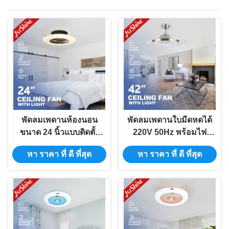
พัดลมเพดานห้องนอน
พัดลมเพดานใบมีดหดได้
ขนาด 24 นิ้วแบบติดตั้ง
220V 50Hz พร้อมไฟ
Flush Mount พร้อมไฟ
LED 3 สี
หา ราคา ที่ ดี ที่สุด
หา ราคา ที่ ดี ที่สุด
และมอเตอร์ AC แบบ
กลับทิศทางได้