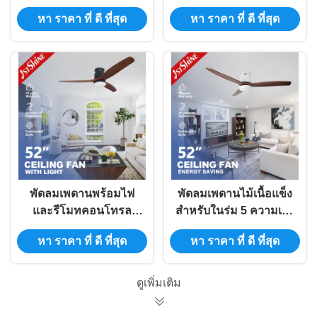
รีโมทคอนโทรล Blade
ฝังพัดลมพร้อมรีโมท
หา ราคา ที่ ดี ที่สุด
หา ราคา ที่ ดี ที่สุด
Solid Blade มอเตอร์
กระแสตรงเงียบ
พัดลมเพดานพร้อมไฟ
พัดลมเพดานไม้เนื้อแข็ง
และรีโมทคอนโทรล
สำหรับในร่ม 5 ความเร็ว
ประหยัดพลังงานไฟ
รีโมทคอนโทรลห้อง
หา ราคา ที่ ดี ที่สุด
หา ราคา ที่ ดี ที่สุด
LED 3 สีห้องนั่งเล่น
นอนมอเตอร์กระแสตรง
ดูเพิ่มเติม