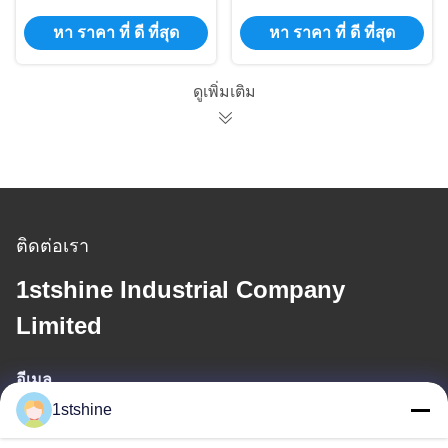
พร้อมรีโมทคอนโทรล
พัดลมติดเพดานพร้อม
หา ราคา ที่ ดี ที่สุด
หา ราคา ที่ ดี ที่สุด
รีโมท
ดูเพิ่มเติม
ติดต่อเรา
1stshine Industrial Company
Limited
อีเมล
1stshine
oprta@1stshine.com