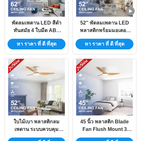
พัดลมเพดาน LED สีดำ
52'' พัดลมเพดาน LED
ทันสมัย ​​4 ใบมีด ABS
พลาสติกพร้อมมอเตอร์
ประหยัดพลังงาน DC
DC และไฟหรี่
หา ราคา ที่ ดี ที่สุด
หา ราคา ที่ ดี ที่สุด
มอเตอร์
ใบไม้เบา พลาสติกลม
45 นิ้ว พลาสติก Blade
เพดาน ระบบควบคุม
Fan Flush Mount 3
ระยะไกล Flush Mount
Blades ดับแสง LED