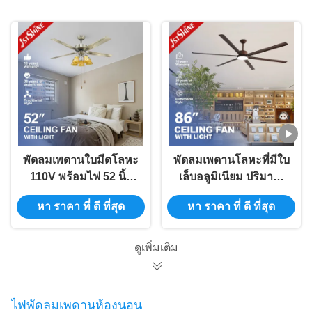
พัดลมเพดานใบมีดโลหะ
พัดลมเพดานโลหะที่มีใบ
110V พร้อมไฟ 52 นิ้ว
เล็บอลูมิเนียม ปริมาณ
และมอเตอร์
อากาศสูงสําหรับสํา
หา ราคา ที่ ดี ที่สุด
หา ราคา ที่ ดี ที่สุด
ไฟฟ้ากระแสสลับ
นักงาน
ดูเพิ่มเติม
ไฟพัดลมเพดานห้องนอน