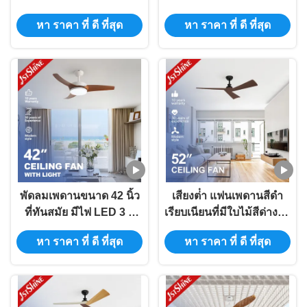
เพดาน DC ลมธรรมชาติ
หา ราคา ที่ ดี ที่สุด
หา ราคา ที่ ดี ที่สุด
พัดลมเพดานขนาด 42 นิ้ว
เสียงต่ํา แฟนเพดานสีดํา
ที่ทันสมัย มีไฟ LED 3 สี
เรียบเนียนที่มีใบไม้สีด่างดํา
และใบไม้
และแบบสวิทช์ควบคุมทาง
หา ราคา ที่ ดี ที่สุด
หา ราคา ที่ ดี ที่สุด
ไกล