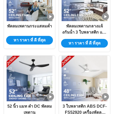
พัดลมเพดานกระแสลมต่ำ
พัดลมเพดานกลางแจ้
งกันน้ํา 3 ใบพลาสติก และ
ไฟ LED ขาว
หา ราคา ที่ ดี ที่สุด
หา ราคา ที่ ดี ที่สุด
52 นิ้ว แมท ดํา DC พัดลม
3 ใบพลาสติก ABS DCF-
เพดาน
FS52920 เครื่องพัดลม