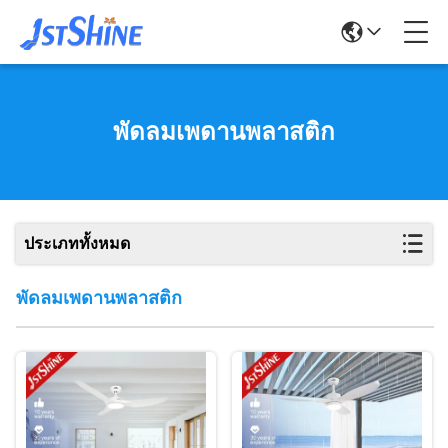
พัดลมเพดานพลาสติก
ประเภททั้งหมด
พัดลมเพดานพลาสติก