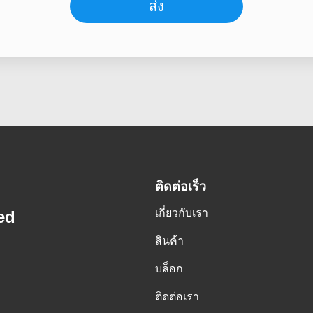
ส่ง
ติดต่อเร็ว
เกี่ยวกับเรา
ed
สินค้า
บล็อก
ติดต่อเรา