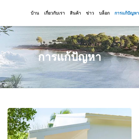
บ้าน
เกี่ยวกับเรา
สินค้า
ข่าว
บล็อก
การแก้ปัญหา
การแก้ปัญหา