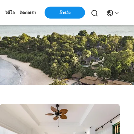
วิดีโอ
ติดต่อเรา
อ้างอิง