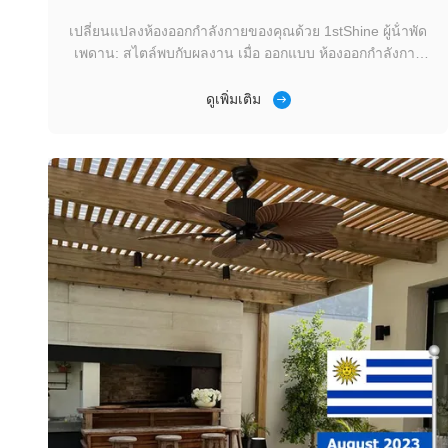
เปลี่ยนแปลงห้องออกกําลังกายของคุณด้วย 1stShine ผู้น้ําพัด
เพดาน: สไตล์พบกับผลงาน เมื่อ ออกแบบ ห้องออกกําลังกาย
หรือ ศูนย์ ฟิตเนส ความ สบาย และ ความ ใช้งาน เป็น สิ่ง
สําคัญ. ขณะ ที่ อุปกรณ์ มัก จะ เป็น จุด สําคัญ, การ ควบคุม
ดูเพิ่มเติม
อากาศ เป็น สิ่ง สําคัญ เท่า เดียว กับ การ สร้าง สภาพ
แวดล้อม การ ออกกําลังกาย ...