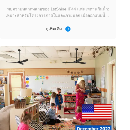
พบความหลากหลายของ 1stShine IP44 แฟนเพดานกันน้ํา:
เหมาะสําหรับโครงการภายในและภายนอก เมื่อออกแบบพื้นที่
ที่เผชิญกับความชื้น หรือความชื้น พัดลมเพดานที่น่าเชื่อถือ
และทนทานเป็นสิ่งจําเป็นแฟนเพดานกันน้ํา 1stShine IP44
ดูเพิ่มเติม
เป็นทางออกที่สมบูรณ์แบบสําหรับพื้นที่ที่ต้องการทั้งการทํางาน
และความทนทานกับอากาศไม่ว่าจะเ...