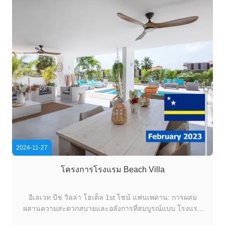
2024-11-27
โครงการโรงแรม Beach Villa
อีเลเวท บีช วิลล่า โฮเต็ล 1st ไชน์ แฟนเพดาน: การผสม
ผสานความสะดวกสบายและอลังการที่สมบูรณ์แบบ โรงแรม
วิลล่าชายหาด เป็นตัวแทนของความหรูหราและความสงบ ให้