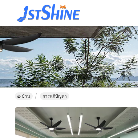
บ้าน
การแก้ปัญหา