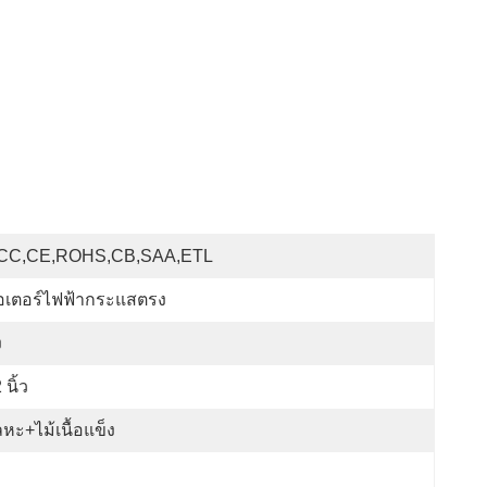
CC,CE,ROHS,CB,SAA,ETL
อเตอร์ไฟฟ้ากระแสตรง
ง
 นิ้ว
หะ+ไม้เนื้อแข็ง