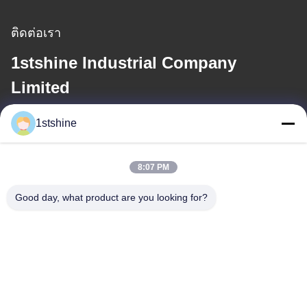
ติดต่อเรา
1stshine Industrial Company
Limited
1stshine
อีเมล
oprta@1stshine.com
8:07 PM
Good day, what product are you looking for?
ที่อยู่ของเรา
ที่อยู่
No.126 ถนน Zhongheng หมู่บ้าน Baoyu เมือง henglan เมือง
Zhongshan มณฑลกวางตุ้งประเทศจีน
โทรศัพท์