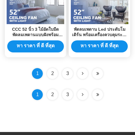
CCC 52 นิ้ว 3 ไม้อัดใบมีด
พัดลมเพดาน Led ประดับโม
พัดลมเพดานแบบฝังพร้อม
เดิร์น พร้อมเครื่องควบคุมระยะ
มอเตอร์ DC เงียบ
ไกล
หา ราคา ที่ ดี ที่สุด
หา ราคา ที่ ดี ที่สุด
1
2
3
1
2
3