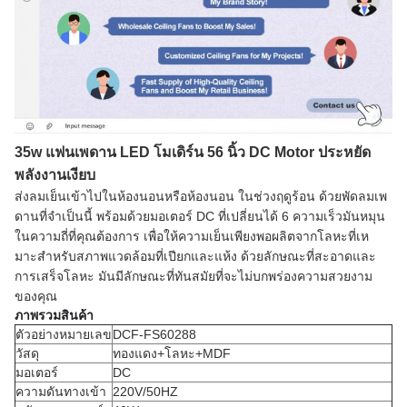
35w แฟนเพดาน LED โมเดิร์น 56 นิ้ว DC Motor ประหยัด
พลังงานเงียบ
ส่งลมเย็นเข้าไปในห้องนอนหรือห้องนอน ในช่วงฤดูร้อน ด้วยพัดลมเพ
ดานที่จําเป็นนี้ พร้อมด้วยมอเตอร์ DC ที่เปลี่ยนได้ 6 ความเร็วมันหมุน
ในความถี่ที่คุณต้องการ เพื่อให้ความเย็นเพียงพอผลิตจากโลหะที่เห
มาะสําหรับสภาพแวดล้อมที่เปียกและแห้ง ด้วยลักษณะที่สะอาดและ
การเสร็จโลหะ มันมีลักษณะที่ทันสมัยที่จะไม่บกพร่องความสวยงาม
ของคุณ
ภาพรวมสินค้า
ตัวอย่างหมายเลข
DCF-FS60288
วัสดุ
ทองแดง+โลหะ+MDF
มอเตอร์
DC
ความดันทางเข้า
220V/50HZ