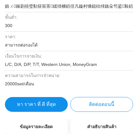
鎮ㄨ鎵剧殑璧勬簮宸茶鍒犻櫎銆佸凡鏇村悕鎴栨殏鏃朵笉鍙敤銆
ขั้นต่ำ:
300
ราคา:
สามารถต่อรองได้
เงื่อนไขการจ่ายเงิน:
L/C, D/A, D/P, T/T, Western Union, MoneyGram
ความสามารถในการจําหน่าย:
20000set/เดือน
หา ราคา ที่ ดี ที่สุด
ติดต่อตอนนี้
ข้อมูลรายละเอียด
คําอธิบายสินค้า