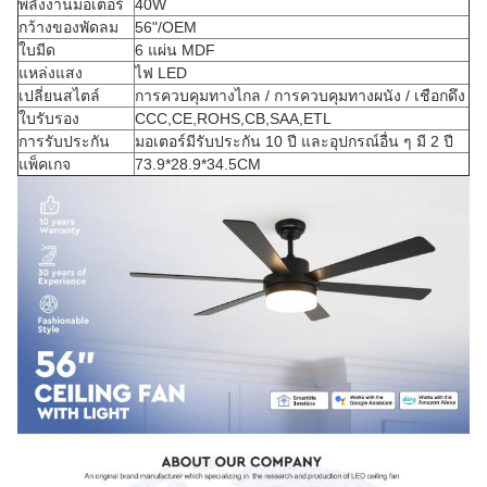
พลังงานมอเตอร์
40W
กว้างของพัดลม
56"/OEM
ใบมีด
6 แผ่น MDF
แหล่งแสง
ไฟ LED
เปลี่ยนสไตล์
การควบคุมทางไกล / การควบคุมทางผนัง / เชือกดึง
ใบรับรอง
CCC,CE,ROHS,CB,SAA,ETL
การรับประกัน
มอเตอร์มีรับประกัน 10 ปี และอุปกรณ์อื่น ๆ มี 2 ปี
แพ็คเกจ
73.9*28.9*34.5CM