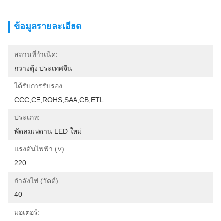
ข้อมูลรายละเอียด
สถานที่กำเนิด:
กวางตุ้ง ประเทศจีน
ได้รับการรับรอง:
CCC,CE,ROHS,SAA,CB,ETL
ประเภท:
พัดลมเพดาน LED ใหม่
แรงดันไฟฟ้า (V):
220
กำลังไฟ (วัตต์):
40
มอเตอร์: