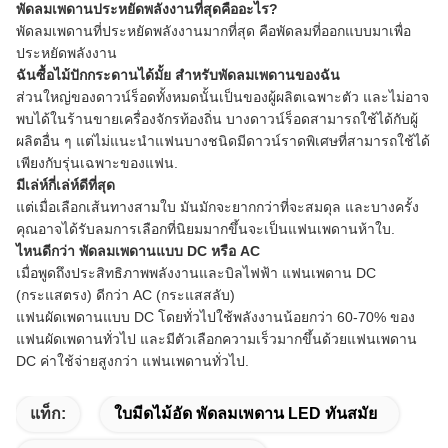
พัดลมเพดานประหยัดพลังงานที่สุดคืออะไร?
พัดลมเพดานที่ประหยัดพลังงานมากที่สุด คือพัดลมที่ออกแบบมาเพื่อ
ประหยัดพลังงาน
ฉันซื้อไม้ปักกระดานได้มั้ย สําหรับพัดลมเพดานของฉัน
ส่วนใหญ่ของดาวน์ร็อดทั้งหมดนั้นเป็นของผู้ผลิตเฉพาะตัว และไม่อาจ
พบได้ในร้านขายเครื่องจักรท้องถิ่น บางดาวน์ร็อดสามารถใช้ได้กับผู้
ผลิตอื่น ๆ แต่ไม่แนะนําแฟนบางชนิดมีดาวน์ราดพิเศษที่สามารถใช้ได้
เพียงกับรุ่นเฉพาะของแฟน.
มีเล่ห์กี่เล่ห์ดีที่สุด
แต่เมื่อเลือกเส้นทางสามใบ มันมักจะยากกว่าที่จะสมดุล และบางครั้ง
คุณอาจได้รับลมการเลือกที่นิยมมากขึ้นจะเป็นแฟนเพดานห้าใบ.
ไหนดีกว่า พัดลมเพดานแบบ DC หรือ AC
เมื่อพูดถึงประสิทธิภาพพลังงานและบิลไฟฟ้า แฟนเพดาน DC
(กระแสตรง) ดีกว่า AC (กระแสสลับ)
แฟนผัดเพดานแบบ DC โดยทั่วไปใช้พลังงานน้อยกว่า 60-70% ของ
แฟนผัดเพดานทั่วไป และมีตัวเลือกความเร็วมากขึ้นด้วยแฟนเพดาน
DC ค่าใช้จ่ายสูงกว่า แฟนเพดานทั่วไป.
แท็ก:
ใบมีดไม้อัด พัดลมเพดาน LED ทันสมัย