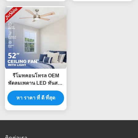
รีโมทคอนโทรล OEM
พัดลมเพดาน LED ทันสมัย
พร้อมใบมีด MDF 5 ใบ
หา ราคา ที่ ดี ที่สุด