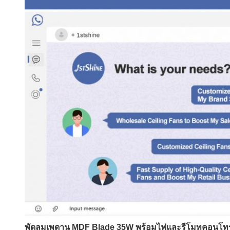
พัดลมเพดาน MDF Blade 35W พร้อมไฟและรีโมทคอนโทร