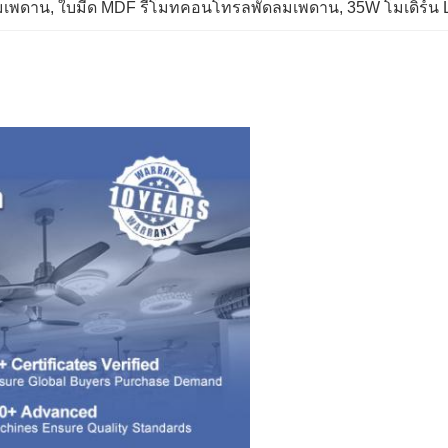
มเพดาน
, 
ใบมีด MDF รีโมทคอนโทรลพัดลมเพดาน
, 
35W โมเดิร์น