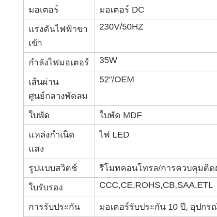
มอเตอร์
มอเตอร์ DC
230V/50HZ
แรงดันไฟฟ้าขา
เข้า
35W
กำลังไฟมอเตอร์
52"/OEM
เส้นผ่าน
ศูนย์กลางพัดลม
ใบพัด
ใบพัด MDF
แหล่งกำเนิด
ไฟ LED
แสง
รูปแบบสวิตช์
รีโมทคอนโทรล/การควบคุมติดผ
CCC,CE,ROHS,CB,SAA,ETL
ใบรับรอง
การรับประกัน
มอเตอร์รับประกัน 10 ปี, อุปกรณ