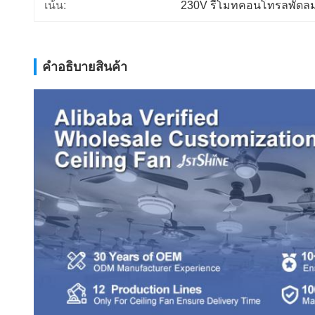
เน้น:
230V รีโมทคอนโทรลพัดล
คําอธิบายสินค้า