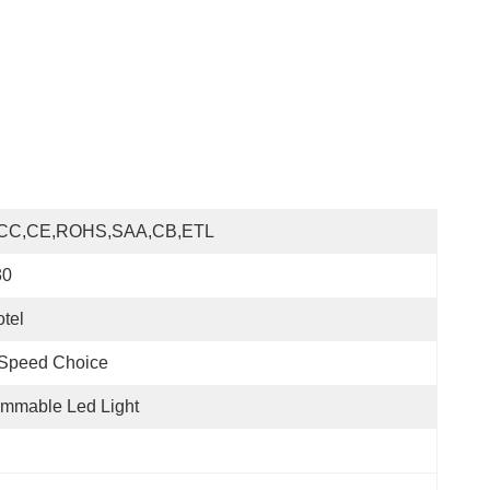
CC,CE,ROHS,SAA,CB,ETL
30
tel
 Speed Choice
mmable Led Light