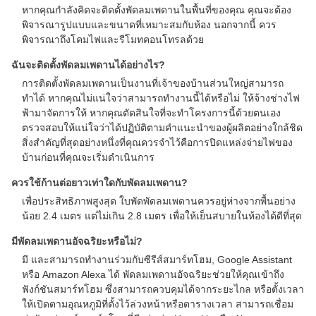
หากคุณกำลังคิดจะติดตั้งพัดลมเพดานในพื้นที่ของคุณ คุณจะต้อง
พิจารณารูปแบบและขนาดที่เหมาะสมกับห้อง นอกจากนี้ ควร
พิจารณาถึงโคมไฟและรีโมทคอนโทรลด้วย
ฉันจะติดตั้งพัดลมเพดานได้อย่างไร?
การติดตั้งพัดลมเพดานเป็นงานที่เจ้าของบ้านส่วนใหญ่สามารถ
ทำได้ หากคุณไม่แน่ใจว่าสามารถทำงานนี้ได้หรือไม่ ให้จ้างช่างไฟ
ฟ้ามาจัดการให้ หากคุณตัดสินใจที่จะทำโครงการนี้ด้วยตนเอง
ตรวจสอบให้แน่ใจว่าได้ปฏิบัติตามคำแนะนำของผู้ผลิตอย่างใกล้ชิด
สิ่งสำคัญที่สุดอย่างหนึ่งที่คุณควรจำไว้คือการปิดแหล่งจ่ายไฟของ
บ้านก่อนที่คุณจะเริ่มดำเนินการ
ควรใช้ก้านต่อยาวเท่าใดกับพัดลมเพดาน?
เพื่อประสิทธิภาพสูงสุด ใบพัดพัดลมเพดานควรอยู่ห่างจากพื้นอย่าง
น้อย 2.4 เมตร แต่ไม่เกิน 2.8 เมตร เพื่อให้เย็นสบายในห้องได้ดีที่สุด
มีพัดลมเพดานอัจฉริยะหรือไม่?
มี และสามารถทำงานร่วมกับซีรีส์สมาร์ทโฮม, Google Assistant
หรือ Amazon Alexa ได้ พัดลมเพดานอัจฉริยะช่วยให้คุณเข้าถึง
ฟังก์ชันสมาร์ทโฮม ซึ่งสามารถควบคุมได้จากระยะไกล หรือตั้งเวลา
ให้เปิดตามอุณหภูมิที่ตั้งไว้ล่วงหน้าหรือตารางเวลา สามารถเชื่อม