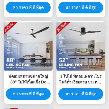
ด้วย DC Motor Remote
คุมเสียงต่ํา
หา ราคา ที่ ดี ที่สุด
Control
หา ราคา ที่ ดี ที่สุด
พัดลมเพดานขนาดใหญ่
3 ใบไม้ พัดลมเพดานโปร
88" ใบไม้เนื้อแข็ง Dc
ไฟล์ต่ํา เงียบสงบ ประหยัด
มอเตอร์พัดลมประหยัด
พลังงาน Dc มอเตอร์
พลังงานสำหรับสำนักงาน
หา ราคา ที่ ดี ที่สุด
Flush Mount 52 นิ้ว
หา ราคา ที่ ดี ที่สุด