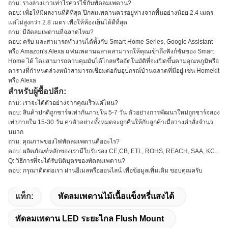
ถาม: รางล่างยาวเท่าไรควรใช้กับพัดลมเพดาน?
ตอบ: เพื่อให้มีผลงานที่ดีที่สุด ปีกลมเพดานควรอยู่ห่างจากพื้นอย่างน้อย 2.4 เมตร
แต่ไม่สูงกว่า 2.8 เมตร เพื่อให้ห้องเย็นได้ดีที่สุด
ถาม: มีอัดลมเพดานที่ฉลาดไหม?
ตอบ: ครับ และสามารถทํางานได้ทั้งกับ Smart Home Series, Google Assistant
หรือ Amazon's Alexa แฟนเพดานฉลาดสามารถให้คุณเข้าถึงฟังก์ชันของ Smart
Home ได้ โดยสามารถควบคุมมันได้ไกลหรืออัตโนมัติที่จะเปิดขึ้นตามอุณหภูมิหรือ
ตารางที่กําหนดล่วงหน้าสามารถเชื่อมต่อกับอุปกรณ์บ้านฉลาดที่มีอยู่ เช่น Homekit
หรือ Alexa
สําหรับผู้ซื้อปลีก:
ถาม: เราจะได้ตัวอย่างจากคุณเร็วแค่ไหน?
ตอบ: สินค้าปกติถูกชาร์จเท่ากันภายใน 5-7 วัน ตัวอย่างการพัฒนาใหม่ถูกชาร์จสอง
เท่าภายใน 15-30 วัน ค่าตัวอย่างทั้งหมดจะถูกคืนให้กับลูกค้าเมื่อวางคําสั่งจํานว
นมาก
ถาม: คุณภาพของไฟพัดลมเพดานคืออะไร?
ตอบ: ผลิตภัณฑ์หลักของเรามีใบรับรอง CE,CB, ETL, ROHS, REACH, SAA, KC...
Q: วิธีการที่จะได้รับนิติบุตรของพัดลมเพดาน?
ตอบ: กรุณาติดต่อเรา ผ่านอีเมลหรือออนไลน์ เพื่อข้อมูลเพิ่มเติม ขอบคุณครับ
แท็ก:
พัดลมเพดานไม้เนื้อแข็งหรี่แสงได้
พัดลมเพดาน LED ระยะไกล Flush Mount