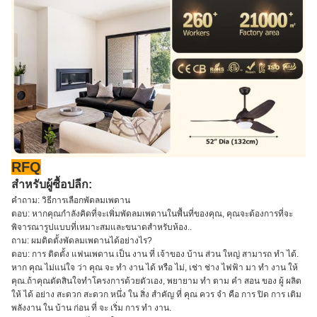
RFQ
สําหรับผู้ซื้อปลีก:
คําถาม: วิธีการเลือกพัดลมเพดาน
ตอบ: หากคุณกําลังคิดที่จะเพิ่มพัดลมเพดานในพื้นที่ของคุณ, คุณจะต้องการที่จะ
พิจารณารูปแบบที่เหมาะสมและขนาดสําหรับห้อง..
ถาม: ผมติดตั้งพัดลมเพดานได้อย่างไร?
ตอบ: การ ติดตั้ง แฟนเพดาน เป็น งาน ที่ เจ้าของ บ้าน ส่วน ใหญ่ สามารถ ทํา ได้.
หาก คุณ ไม่แน่ใจ ว่า คุณ จะ ทํา งาน ได้ หรือ ไม่, เช่า ช่าง ไฟฟ้า มา ทํา งาน ให้
คุณ.ถ้าคุณตัดสินใจทําโครงการด้วยตัวเอง, พยายาม ทํา ตาม คํา สอน ของ ผู้ ผลิต
ให้ ได้ อย่าง สะดวก สะดวก หนึ่ง ใน สิ่ง สําคัญ ที่ คุณ ควร จํา คือ การ ปิด การ เติม
พลังงาน ใน บ้าน ก่อน ที่ จะ เริ่ม การ ทํา งาน.