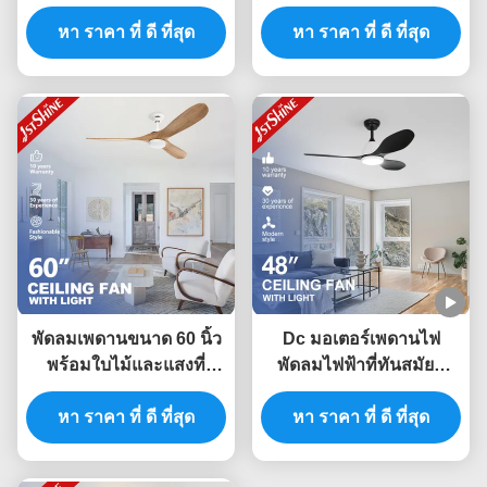
เพดาน ด้วยการควบคุม
4 ใบพับพลาสโฟลด์ ต่ํา
หา ราคา ที่ ดี ที่สุด
ทางไกล
หา ราคา ที่ ดี ที่สุด
โปรไฟล์ดับแสง
พัดลมเพดานขนาด 60 นิ้ว
Dc มอเตอร์เพดานไฟ
พร้อมใบไม้และแสงที่
พัดลมไฟฟ้าที่ทันสมัยที่
สามารถลดความสว่างได้
สมาร์ทรีโมทควบคุม
หา ราคา ที่ ดี ที่สุด
หา ราคา ที่ ดี ที่สุด
ประหยัดพลังงาน