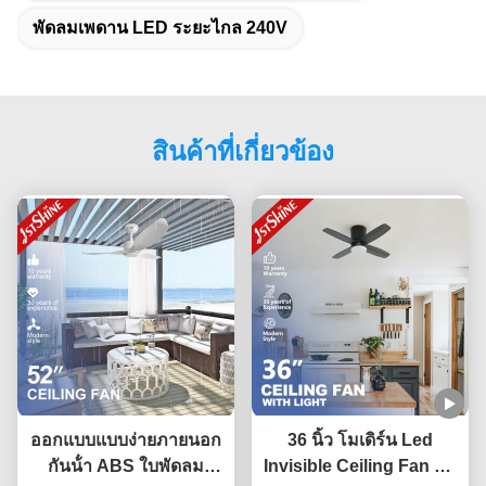
พัดลมเพดาน LED ระยะไกล 240V
สินค้าที่เกี่ยวข้อง
ออกแบบแบบง่ายภายนอก
36 นิ้ว โมเดิร์น Led
กันน้ํา ABS ใบพัดลม
Invisible Ceiling Fan มินิ