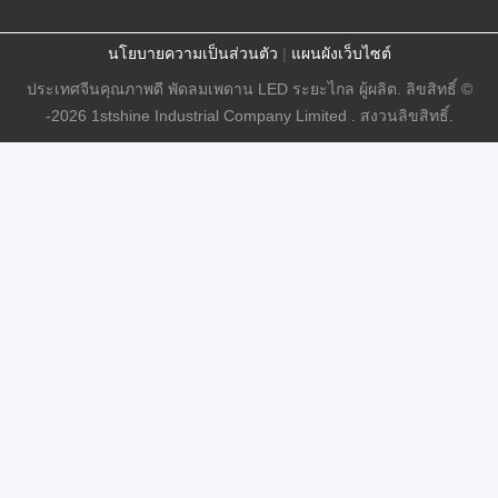
นโยบายความเป็นส่วนตัว
|
แผนผังเว็บไซต์
ประเทศจีนคุณภาพดี พัดลมเพดาน LED ระยะไกล ผู้ผลิต. ลิขสิทธิ์ ©
-2026 1stshine Industrial Company Limited . สงวนลิขสิทธิ์.