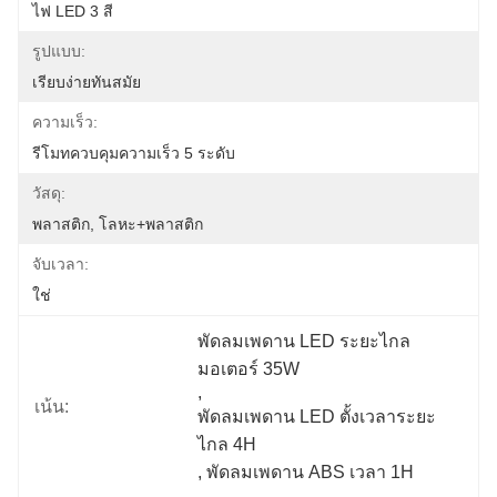
ไฟ LED 3 สี
รูปแบบ:
เรียบง่ายทันสมัย
ความเร็ว:
รีโมทควบคุมความเร็ว 5 ระดับ
วัสดุ:
พลาสติก, โลหะ+พลาสติก
จับเวลา:
ใช่
พัดลมเพดาน LED ระยะไกล
มอเตอร์ 35W
, 
เน้น:
พัดลมเพดาน LED ตั้งเวลาระยะ
ไกล 4H
, 
พัดลมเพดาน ABS เวลา 1H