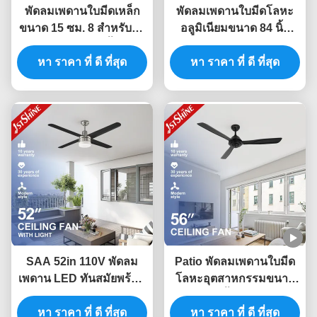
พัดลมเพดานใบมีดเหล็ก
พัดลมเพดานใบมีดโลหะ
ขนาด 15 ซม. 8 สำหรับสตู
อลูมิเนียมขนาด 84 นิ้ว
ดิโอโยคะสระว่ายน้ำ Pool
มอเตอร์อินเวอร์เตอร์แบบ
หา ราคา ที่ ดี ที่สุด
หา ราคา ที่ ดี ที่สุด
ไม่มีแปรง
SAA 52in 110V พัดลม
Patio พัดลมเพดานใบมีด
เพดาน LED ทันสมัยพร้อม
โลหะอุตสาหกรรมขนาด
ใบมีดโลหะ
52 นิ้วพร้อม
หา ราคา ที่ ดี ที่สุด
หา ราคา ที่ ดี ที่สุด
รีโมทคอนโทรล