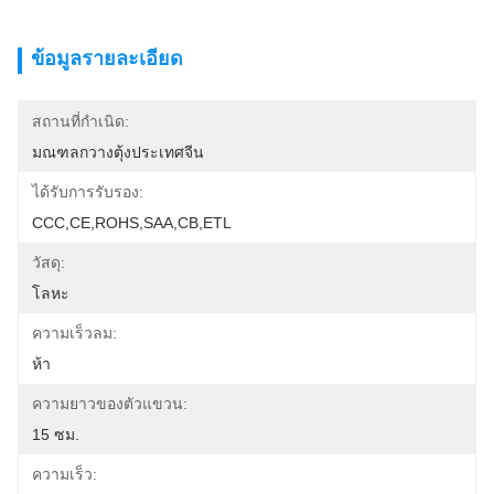
ข้อมูลรายละเอียด
สถานที่กำเนิด:
มณฑลกวางตุ้งประเทศจีน
ได้รับการรับรอง:
CCC,CE,ROHS,SAA,CB,ETL
วัสดุ:
โลหะ
ความเร็วลม:
ห้า
ความยาวของตัวแขวน:
15 ซม.
ความเร็ว: