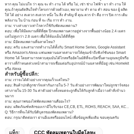
หาก คุณ ไม่แน่ใจ ว่า คุณ จะ ทํา งาน ได้ หรือ ไม่, เช่า ช่าง ไฟฟ้า มา ทํา งาน ให้
คุณ.ถ้าคุณตัดสินใจทําโครงการด้วยตัวเอง, พยายาม ทํา ตาม คํา สอน ของ ผู้ ผลิต
ให้ ได้ อย่าง สะดวก สะดวก หนึ่ง ใน สิ่ง สําคัญ ที่ คุณ ควร จํา คือ การ ปิด การ เติม
พลังงาน ใน บ้าน ก่อน ที่ จะ เริ่ม การ ทํา งาน.
ถาม: รางล่างยาวเท่าไรควรใช้กับพัดลมเพดาน?
ตอบ: เพื่อให้มีผลงานที่ดีที่สุด ปีกลมเพดานควรอยู่ห่างจากพื้นอย่างน้อย 2.4 เมตร
แต่ไม่สูงกว่า 2.8 เมตร เพื่อให้ห้องเย็นได้ดีที่สุด
ถาม: มีอัดลมเพดานที่ฉลาดไหม?
ตอบ: ครับ และสามารถทํางานได้ทั้งกับ Smart Home Series, Google Assistant
หรือ Amazon's Alexa แฟนเพดานฉลาดสามารถให้คุณเข้าถึงฟังก์ชันของ Smart
Home ได้ โดยสามารถควบคุมมันได้ไกลหรืออัตโนมัติที่จะเปิดขึ้นตามอุณหภูมิหรือ
ตารางที่กําหนดล่วงหน้าสามารถเชื่อมต่อกับอุปกรณ์บ้านฉลาดที่มีอยู่ เช่น Homekit
หรือ Alexa
สําหรับผู้ซื้อปลีก:
ถาม: เราจะได้ตัวอย่างจากคุณเร็วแค่ไหน?
ตอบ: สินค้าปกติถูกชาร์จเท่ากันภายใน 5-7 วัน ตัวอย่างการพัฒนาใหม่ถูกชาร์จสอง
เท่าภายใน 15-30 วัน ค่าตัวอย่างทั้งหมดจะถูกคืนให้กับลูกค้าเมื่อวางคําสั่งจํานว
นมาก
ถาม: คุณภาพของไฟพัดลมเพดานคืออะไร?
ตอบ: ผลิตภัณฑ์หลักของเรามีใบรับรอง CE,CB, ETL, ROHS, REACH, SAA, KC...
Q: วิธีการที่จะได้รับนิติบุตรของพัดลมเพดาน?
ตอบ: กรุณาติดต่อเรา ผ่านอีเมลหรือออนไลน์ เพื่อข้อมูลเพิ่มเติม ขอบคุณครับ
แท็ก:
CCC พัดลมเพดานใบมีดโลหะ