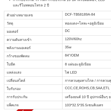
และรีโมทคอนโทรล 2 ปี
DCF-TB58189A-84
ตัวอย่างหมายเลข
วัสดุ
ทองแดง+โลหะ+อลูมิเนียม
DC
มอเตอร์
120V/60hz
ความดันทางเข้า
35w
พลังงานมอเตอร์
84"/OEM
กว้างของพัดลม
ใบมีด
8 แผ่นอะลูมิเนียม
แหล่งแสง
ไฟ LED
เปลี่ยนสไตล์
การควบคุมทางไกล / การควบคุม
CCC,CE,ROHS,CB,SAA,ETL
ใบรับรอง
การรับประกัน
เครื่องยนต์ 10 ปี อุปกรณ์อื่นๆ ย
แพ็คเกจ
103*32.5*35.5เซนติเมตร